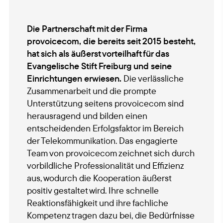
r die
Die Partnerschaft mit der Firma
Mit de
g je
provoicecom, die bereits seit 2015 besteht,
Möglic
en
hat sich als äußerst vorteilhaft für das
Nebens
ng
Evangelische Stift Freiburg und seine
Kosten
ngen
Einrichtungen erwiesen.
Die verlässliche
zuzuor
Zusammenarbeit und die prompte
können 
Unterstützung seitens provoicecom sind
Admini
nd
herausragend und bilden einen
vorneh
entscheidenden Erfolgsfaktor im Bereich
Aufwan
der Telekommunikation. Das engagierte
Reg
Team von provoicecom zeichnet sich durch
Klo
vorbildliche Professionalität und Effizienz
aus, wodurch die Kooperation äußerst
positiv gestaltet wird. Ihre schnelle
Reaktionsfähigkeit und ihre fachliche
Kompetenz tragen dazu bei, die Bedürfnisse